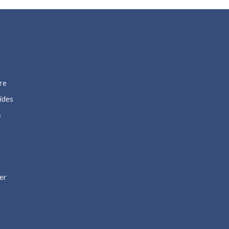
re
ïdes
s
er