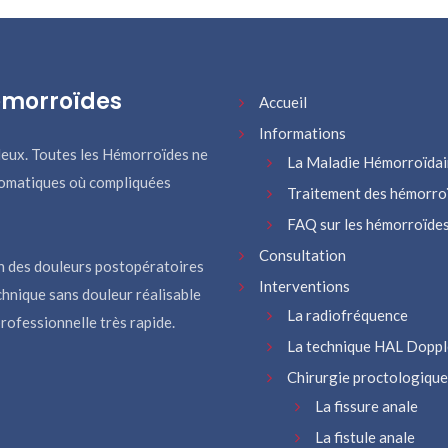
émorroïdes
Accueil
Informations
deux. Toutes les Hémorroïdes ne
La Maladie Hémorroïdai
ptomatiques où compliquées
Traitement des hémorro
FAQ sur les hémorroïde
Consultation
on des douleurs postopératoires
Interventions
hnique sans douleur réalisable
La radiofréquence
rofessionnelle très rapide.
La technique HAL Doppl
Chirurgie proctologique
La fissure anale
La fistule anale